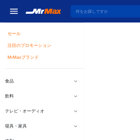
セール
トップ
スポーツ・ア
注目のプロモーション
瓶詰
MrMaxブランド
ブラック
商品コード：
49
食品
飲料
テレビ・オーディオ
寝具・家具