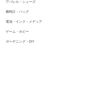
アパレル・シューズ
○空気の出
・大きな口
腕時計・バッグ
・ぬくのも
・新構造内
電池・インク・メディア
○(一社)日
ゲーム・ホビー
〈注意〉
本品は救命
●子供の一
ガーデニング・DIY
●風の強い
〈使用上の
●空気の入
●炎天下に
●空気注入
本体に内蔵
●空気栓(せ
必ず栓をし
●空気注入後
んでくださ
〈禁止事項
●岩角やく
●タバコや火