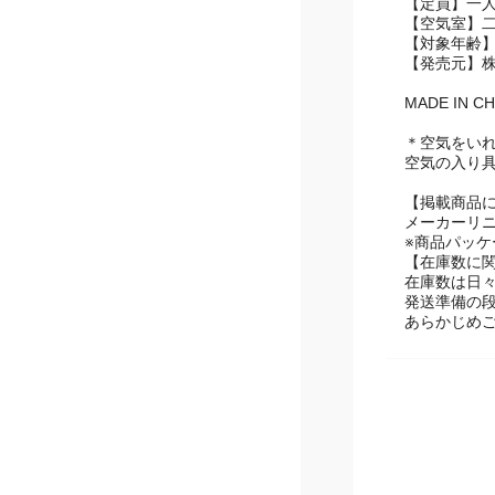
【定員】一
【空気室】
【対象年齢】
【発売元】
MADE IN CH
＊空気をい
空気の入り
【掲載商品
メーカーリ
※商品パッ
【在庫数に
在庫数は日
発送準備の
あらかじめ