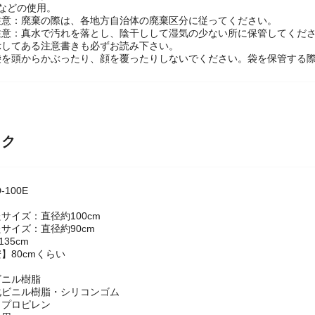
などの使用。
注意：廃棄の際は、各地方自治体の廃棄区分に従ってください。
注意：真水で汚れを落とし、陰干しして湿気の少ない所に保管してくだ
示してある注意書きも必ずお読み下さい。
袋を頭からかぶったり、顔を覆ったりしないでください。袋を保管する
ック
100E
サイズ：直径約100cm
サイズ：直径約90cm
35cm
】80cmくらい
ビニル樹脂
化ビニル樹脂・シリコンゴム
リプロピレン