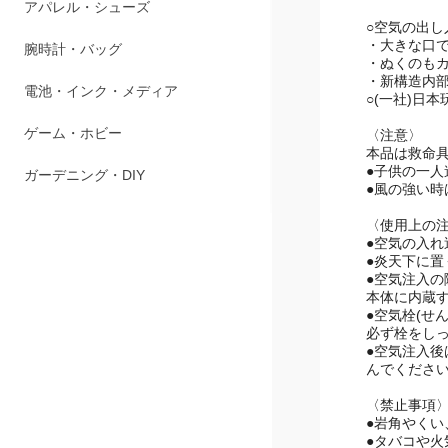
アパレル・シューズ
○空気の出
・大きな口
腕時計・バッグ
・ぬくのも
・新構造内
電池・インク・メディア
○(一社)日
ゲーム・ホビー
〈注意〉
本品は救命
●子供の一
ガーデニング・DIY
●風の強い
〈使用上の
●空気の入
●炎天下に
●空気注入
本体に内蔵
●空気栓(せ
必ず栓をし
●空気注入後
んでくださ
〈禁止事項
●岩角やく
●タバコや火