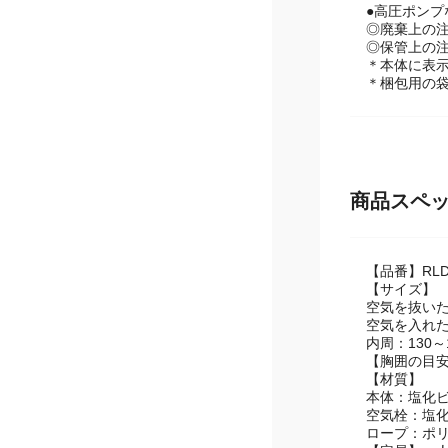
●高圧ポンプ
◎廃棄上の
◎保管上の
＊本体に表
＊梱包用の
商品スペ
【品番】RLD-
【サイズ】
空気を抜いた
空気を入れた
内周：130～1
【胸囲の目安
【材質】
本体：塩化
空気栓：塩
ロープ：ポ