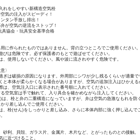
し入れをしやすい新構造空気栓
で空気の注入がスピーディ！
カンタン手放し排出！
部弁が空気の逆流をストップ！
本玩具協会・玩具安全基準合格
具用に作られたものではありません。背の立つところでご使用ください
人遊びは危険です。必ず保護者のもとで遊ばせてください。
時は、使用しないでください。風や波に流されやすく危険です。
注意〉
れ過ぎは破損の原因になります。外周部にシワが少し残るくらいが適量で
置くと本体が柔らかくなる場合がありますが、空気の追加注入はひかえる
の際は、空気注入口に表示された番号順に入れてください。
する空気室は手で触れて、入り具合を確かめながら注入してください。
ん)は、栓と弁の二重構造になっていますが、弁は空気の急激なもれを
っかり差し込んでご使用ください。
は、栓(せん)をしっかりと差し込み、さらに本体内部に強く押し込ん
い。
〉
い、砂利、貝殻、ガラス片、金属片、木片など、とがったものとの接触。
気に近づけること。