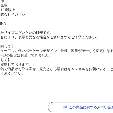
人用
二気室
12歳以上
株式会社イガラシ
INA
れたサイズはだいたいの目安です。
具合により、表示と異なる場合がございますがご了承ください。
に関して】
ニューアルに伴いパッケージデザイン、仕様、容量が予告なく変更にな
ケージの指定はお受けできません。
関して】
々変動しております。
段階で商品がお取り寄せ、完売となる場合はキャンセルをお願いするこ
ご了承ください。
この商品に関するお問い合