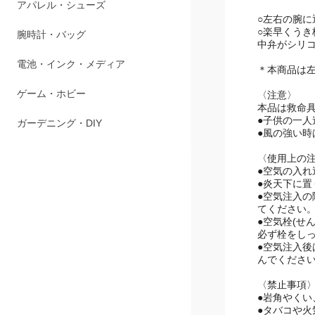
ペット用品
○左右の腕に
アパレル・シューズ
○楽早くうき
中弁がシリ
腕時計・バッグ
＊本商品は
電池・インク・メディア
〈注意〉
本品は救命
●子供の一
ゲーム・ホビー
●風の強い
ガーデニング・DIY
〈使用上の
●空気の入
●炎天下に
●空気注入
てください
●空気栓(せ
必ず栓をし
●空気注入後
んでくださ
〈禁止事項