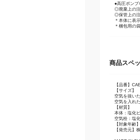
●岩角やく
●タバコや火
●高圧ポンプ
◎廃棄上の
◎保管上の
＊本体に表
＊梱包用の
商品スペ
【品番】CAE
【サイズ】
空気を抜いたサ
空気を入れたサ
【材質】
本体：塩化ビ
空気栓：塩化
【対象年齢】
【発売元】