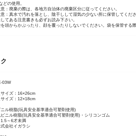
い、砂利、貝殻、ガラス片、金属片、木片など、とがったものとの接触。
気に近づけること。
などの使用。
注意：廃棄の際は、各地方自治体の廃棄区分に従ってください。
注意：真水で汚れを落とし、陰干しして湿気の少ない所に保管してくだ
示してある注意書きも必ずお読み下さい。
袋を頭からかぶったり、顔を覆ったりしないでください。袋を保管する
ック
-03W
イズ：16×26cm
イズ：12×18cm
ニル樹脂(玩具安全基準適合可塑剤使用)
ビニル樹脂(玩具安全基準適合可塑剤使用)・シリコンゴム
1.5～6才未満
株式会社イガラシ