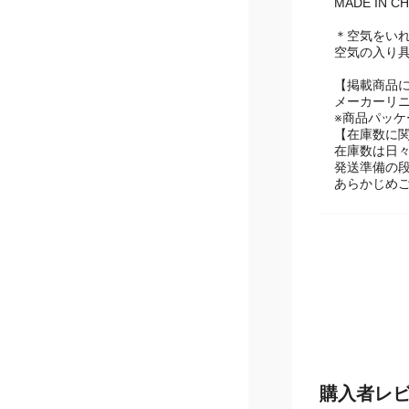
MADE IN CH
＊空気をい
空気の入り
【掲載商品
メーカーリ
※商品パッ
【在庫数に
在庫数は日
発送準備の
あらかじめ