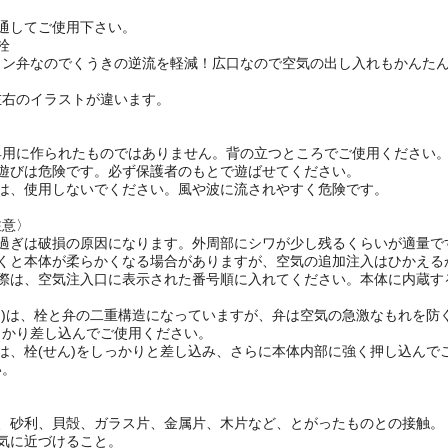
通してご使用下さい。
栓
コン弁なのでくうきの逆流を軽減！広口なので空気の出し入れもかんた
左右のイラストが違います。
具用に作られたものではありません。背の立つところでご使用ください
人遊びは危険です。必ず保護者のもとで遊ばせてください。
時は、使用しないでください。風や波に流されやすく危険です。
注意〉
れ過ぎは破損の原因になります。外周部にシワが少し残るくらいが適量で
置くと本体が柔らかくなる場合がありますが、空気の追加注入はひかえる
の際は、空気注入口に表示された番号順に入れてください。本体に内蔵す
。
ん)は、栓と弁の二重構造になっていますが、弁は空気の急激なもれを
っかり差し込んでご使用ください。
は、栓(せん)をしっかりと差し込み、さらに本体内部に強く押し込ん
い。
〉