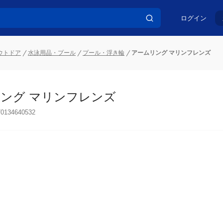
ログイン
ウトドア
水泳用品・プール
プール・浮き輪
アームリング マリンフレンズ
ング マリンフレンズ
70134640532