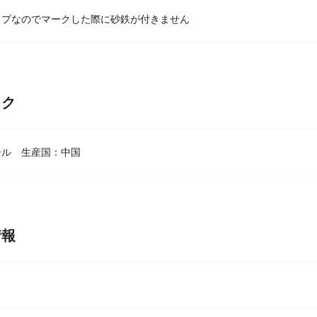
イプなのでマークした際に砂鉄が付きません
ック
ール 生産国：中国
情報