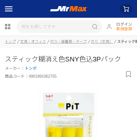
ログイン
新規登録
瓶詰
トップ
文具・オフィス
のり・接着剤・テープ
のり（文具）
スティック
スティック糊消え色SNY色込3Pパック
メーカー：
トンボ
商品コード：
4901991062755