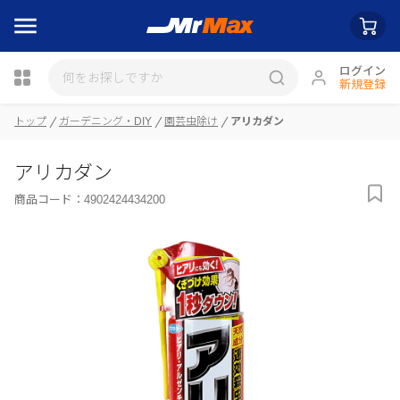
ログイン
新規登録
トップ
ガーデニング・DIY
園芸虫除け
アリカダン
瓶詰
アリカダン
商品コード：
4902424434200