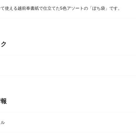
せて使える越前奉書紙で仕立てた5色アソートの「ぽち袋」です。
ック
情報
ィル