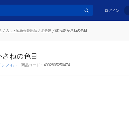
ログイン
ス
のし・冠婚葬祭用品
ポチ袋
ぽち袋 かさねの色目
かさねの色目
インフィル
商品コード：
4902805250474