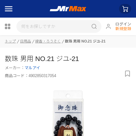
ログイン
新規登録
トップ
日用品
線香・ろうそく
数珠 男用 NO.21 ジユ-21
瓶詰
数珠 男用 NO.21 ジユ-21
メーカー：
マルアイ
商品コード：
4902850317054