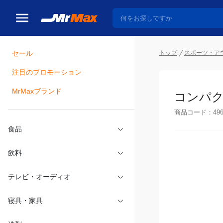
トップ
スポーツ・ア
セール
瓶詰
注目のプロモーション
コンパク
MrMaxブランド
商品コード：
49
食品
飲料
テレビ・オーディオ
寝具・家具