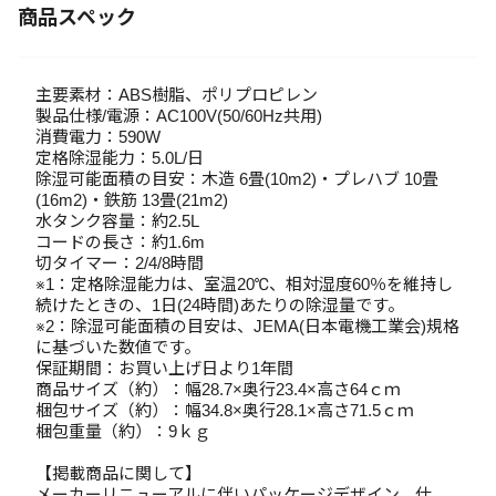
商品スペック
主要素材：ABS樹脂、ポリプロピレン
製品仕様/電源：AC100V(50/60Hz共用)
消費電力：590W
定格除湿能力：5.0L/日
除湿可能面積の目安：木造 6畳(10m2)・プレハブ 10畳
(16m2)・鉄筋 13畳(21m2)
水タンク容量：約2.5L
コードの長さ：約1.6m
切タイマー：2/4/8時間
※1：定格除湿能力は、室温20℃、相対湿度60％を維持し
続けたときの、1日(24時間)あたりの除湿量です。
※2：除湿可能面積の目安は、JEMA(日本電機工業会)規格
に基づいた数値です。
保証期間：お買い上げ日より1年間
商品サイズ（約）：幅28.7×奥行23.4×高さ64ｃｍ
梱包サイズ（約）：幅34.8×奥行28.1×高さ71.5ｃｍ
梱包重量（約）：9ｋｇ
【掲載商品に関して】
メーカーリニューアルに伴いパッケージデザイン、仕