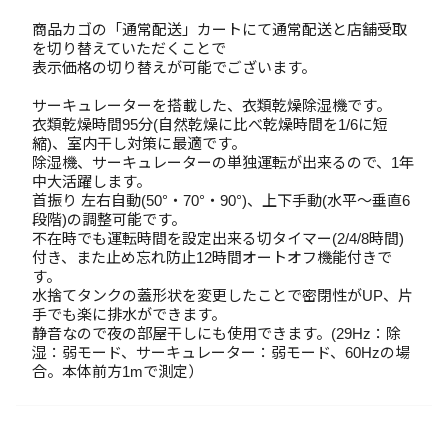
商品カゴの「通常配送」カートにて通常配送と店舗受取
を切り替えていただくことで
表示価格の切り替えが可能でございます。
サーキュレーターを搭載した、衣類乾燥除湿機です。
衣類乾燥時間95分(自然乾燥に比べ乾燥時間を1/6に短
縮)、室内干し対策に最適です。
除湿機、サーキュレーターの単独運転が出来るので、1年
中大活躍します。
首振り 左右自動(50°・70°・90°)、上下手動(水平～垂直6
段階)の調整可能です。
不在時でも運転時間を設定出来る切タイマー(2/4/8時間)
付き、また止め忘れ防止12時間オートオフ機能付きで
す。
水捨てタンクの蓋形状を変更したことで密閉性がUP、片
手でも楽に排水ができます。
静音なので夜の部屋干しにも使用できます。(29Hz：除
湿：弱モード、サーキュレーター：弱モード、60Hzの場
合。本体前方1mで測定）