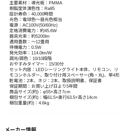
主要素材：導光板：PMMA
樹脂筐体演色性：Ra85
設計寿命：40,000時間
光色：電球色～昼光色相当
電源：AC100V(50/60Hz)
定格消費電力：約45.6W
器具光束：約5200lm
適用畳数：～12畳用
待機電力：0.5W
発光効率：114.0lm/W
調光/調色：10/10段階
おやすみタイマー：15/30分
セット内容：LEDシーリングライト本体、リモコン、リ
モコンホルダー、取り付け用スペーサー(角・丸)、単4形
乾電池：2本、ネジ：2本、取扱説明書、保証書
保証期間：お買い上げ日より5年間
商品サイズ(約)：φ55×高さ7cm
梱包サイズ(約)：幅61.5×奥行63.5×高さ14cm
梱包重量(約)：4.6kg
メーカー情報