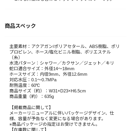
商品スペック
主要素材：アクアガン/ポリアセタール、ABS樹脂、ポリ
プロピレン、ホース/塩化ビニル樹脂、ポリエステル
（糸）
水流パターン：シャワー／カクサン／ジェット／キリ
蛇口適合サイズ：外径14～18mm
ホースサイズ：内径9mm、外径12.6mm
対応水圧：0.1～0.7MPa
耐熱温度：60℃
商品サイズ（約）：W31×D23×H6.5cm
商品重量（約）：635g
【掲載商品に関して】
メーカーリニューアルに伴いパッケージデザイン、仕
様、容量が予告なく変更になる場合があります。
※商品パッケージの指定はお受けできません。
【在庫数に関して】