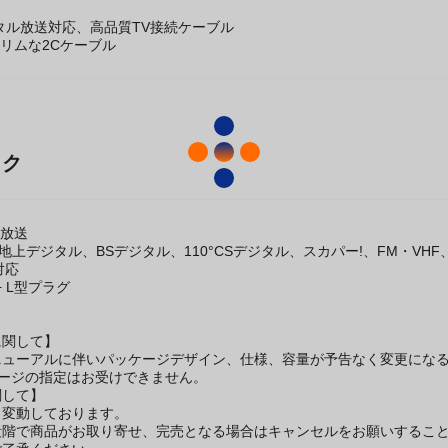
デジタル放送対応、高品質TV接続ケーブル
スリムな2Cケーブル
ック
な放送
送、地上デジタル、BSデジタル、110°CSデジタル、スカパー!、FM・VH
z対応
+ L型プラグ
に関して】
ニューアルに伴いパッケージデザイン、仕様、容量が予告なく変更になる
ケージの指定はお受けできません。
関して】
々変動しております。