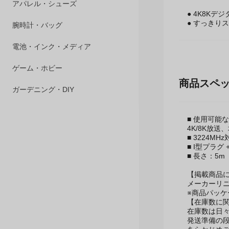
ペット用品
● 4K8K
アパレル・シューズ
● すっきり
腕時計・バッグ
電池・インク・メディア
商品スペ
ゲーム・ホビー
ガーデニング・DIY
■ 使用可能
4K/8K放
■ 3224MH
■ I型プラグ 
■ 長さ：5m
【掲載商品
メーカーリ
※商品パッ
【在庫数に
在庫数は日