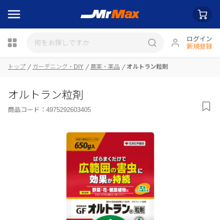
ログイン
新規登録
トップ
ガーデニング・DIY
農薬・薬品
オルトラン粒剤
瓶詰
オルトラン粒剤
商品コード：
4975292603405