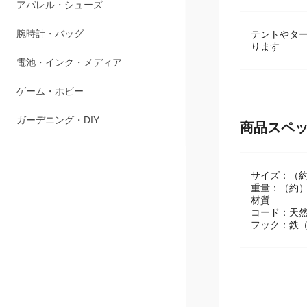
商品説明
ペット用品
アパレル・シューズ
テントやタ
ります
腕時計・バッグ
電池・インク・メディア
ゲーム・ホビー
商品スペ
ガーデニング・DIY
サイズ：（約）
重量：（約）
材質
コード：天
フック：鉄