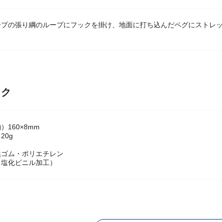
ープの張り綱のループにフックを掛け、地面に打ち込んだペグにストレッ
ック
160×8mm
20g
然ゴム・ポリエチレン
（塩化ビニル加工）