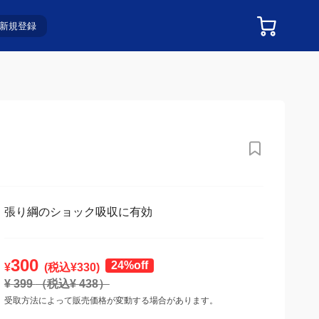
新規登録
張り綱のショック吸収に有効
300
24%off
¥
(税込¥
330
)
¥
399
（税込¥
438
）
受取方法によって販売価格が変動する場合があります。