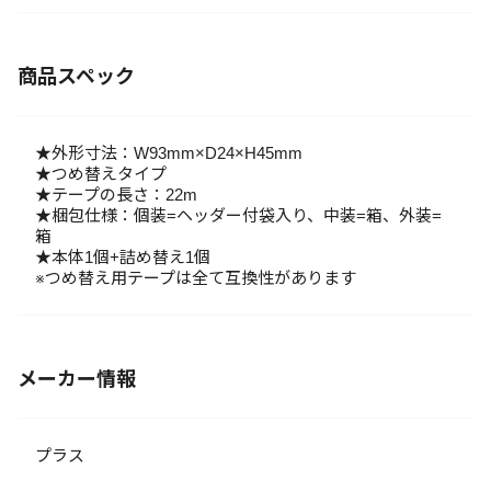
商品スペック
★外形寸法：W93mm×D24×H45mm
★つめ替えタイプ
★テープの長さ：22m
★梱包仕様：個装=ヘッダー付袋入り、中装=箱、外装=
箱
★本体1個+詰め替え1個
※つめ替え用テープは全て互換性があります
メーカー情報
プラス