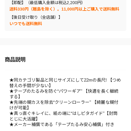
【即配】（最低購入金額は税込2,200円）
送料330円（離島を除く）。11,000円以上ご購入で送料無料
【後日受け取り（全店舗）】
いつでも送料無料
商品説明
★同カテゴリ製品と同じサイズにして22mの長尺! 【つめ
替えの手間が少ない】
★テープのたるみを防ぐ“パワーギア" 【快適を長く継続
する】
★先端の糊カスを除去“クリーンローラー" 【綺麗な糊付
けが可能】
★真っ直ぐキレイに、紙の端に“はしピタガイド"【封筒
とじに大活躍】
★メーカー補償である「テープたるみ安心補償」付き