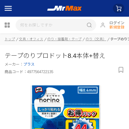
ログイン
新規登録
トップ
文具・オフィス
のり・接着剤・テープ
のり（文具）
テープのりプ
瓶詰
テープのりプロドット8.4本体+替え
メーカー：
プラス
商品コード：
4977564722135