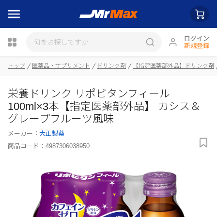
ログイン
新規登録
瓶詰
トップ
医薬品・サプリメント
ドリンク剤
【指定医薬部外品】ドリンク剤
栄養ドリンク リポビタンフィール
100ml×3本【指定医薬部外品】 カシス＆
グレープフルーツ風味
メーカー：
大正製薬
商品コード：
4987306038950