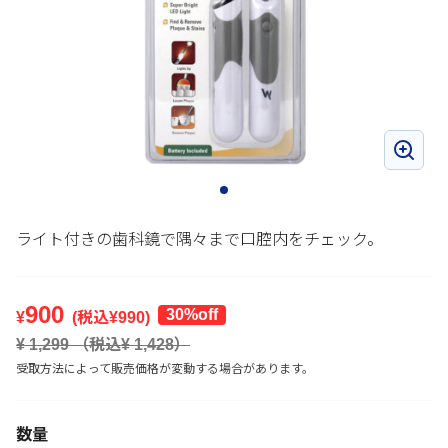
ライト付きの歯科鏡で隅々まで口腔内をチェック。
900
30%off
¥
(税込¥
990
)
¥
1,299
（税込¥
1,428
）
受取方法によって販売価格が変動する場合があります。
数量