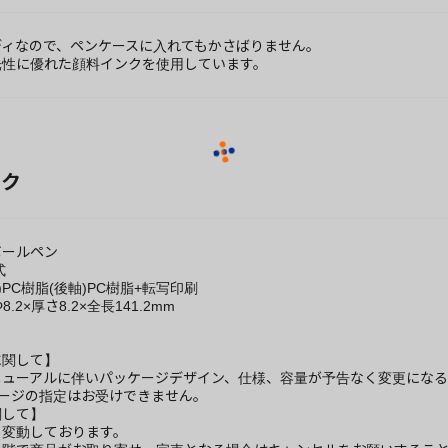
ディなので、ペンケースに入れてもかさばりません。
光性に優れた顔料インクを使用しています。
ック
ボールペン
式
)PC樹脂(後軸)PC樹脂+転写印刷
.2×厚さ8.2×全長141.2mm
に関して】
ニューアルに伴いパッケージデザイン、仕様、容量が予告なく変更になる
ケージの指定はお受けできません。
関して】
々変動しております。