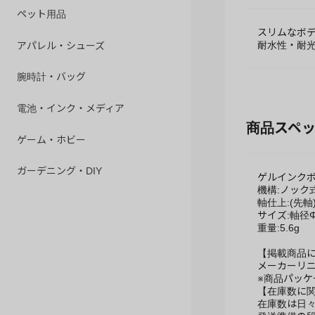
ペット用品
スリムなボ
アパレル・シューズ
耐水性・耐
腕時計・バッグ
電池・インク・メディア
商品スペ
ゲーム・ホビー
ガーデニング・DIY
ゲルインク
機構:ノック
軸仕上:(先軸
サイズ:軸径Φ8
重量:5.6g
【掲載商品
メーカーリ
※商品パッ
【在庫数に
在庫数は日