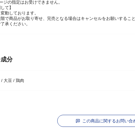
ニューアルに伴いパッケージデザイン、仕様、容量が予告なく変更になる
ケージの指定はお受けできません。
関して】
々変動しております。
段階で商品がお取り寄せ、完売となる場合はキャンセルをお願いするこ
ご了承ください。
ー成分
/ 大豆 / 鶏肉
この商品に関するお問い合