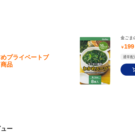
金ごま
199
￥
すめプライベートブ
通常配送
ド商品
ビュー