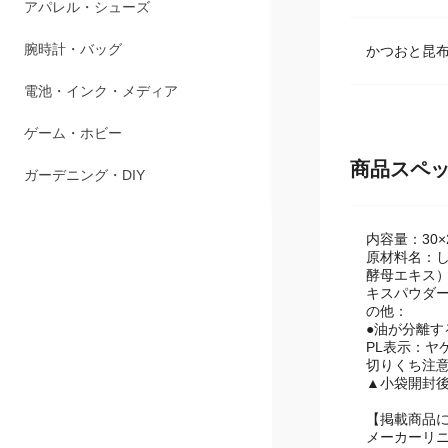
ペット用品
アパレル・シューズ
かつおと昆
腕時計・バッグ
電池・インク・メディア
商品スペ
ゲーム・ホビー
ガーデニング・DIY
内容量：30×
原材料名：
酵母エキス
キスパウダ
の他：
●油が分離
PL表示：ヤ
切りくち注
▲小袋開封
【掲載商品