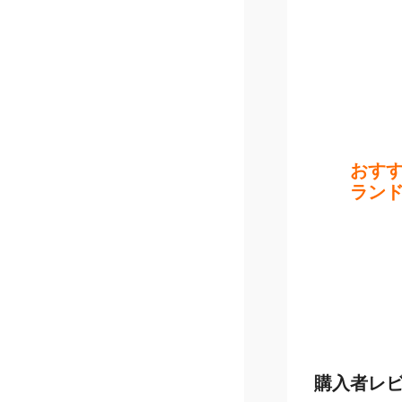
おす
ラン
購入者レ