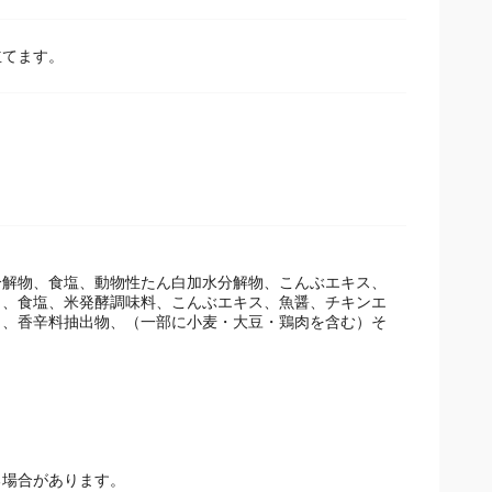
てます。
分解物、食塩、動物性たん白加水分解物、こんぶエキス、
）、食塩、米発酵調味料、こんぶエキス、魚醤、チキンエ
）、香辛料抽出物、（一部に小麦・大豆・鶏肉を含む）そ