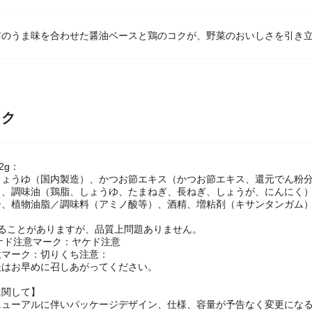
布のうま味を合わせた醤油ベースと鶏のコクが、野菜のおいしさを引き立
ック
2g：
しょうゆ（国内製造）、かつお節エキス（かつお節エキス、還元でん粉
）、調味油（鶏脂、しょうゆ、たまねぎ、長ねぎ、しょうが、にんにく
ー、植物油脂／調味料（アミノ酸等）、酒精、増粘剤（キサンタンガム
することがありますが、品質上問題ありません。
ケド注意マーク：ヤケド注意
意マーク：切りくち注意：
後はお早めに召しあがってください。
に関して】