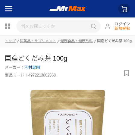
ログイン
新規登録
トップ
医薬品・サプリメント
健康食品・健康飲料
国産どくだみ茶 100g
瓶詰
国産どくだみ茶 100g
メーカー：
河村農園
商品コード：
4972213002668