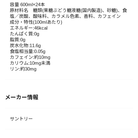
容量 600ml×24本
原材料名 糖類(果糖ぶどう糖液糖(国内製造)、砂糖)、食
塩／炭酸、酸味料、カラメル色素、香料、カフェイン
成分・特性(100mlあたり)
エネルギー:46kcal
たんぱく質:0g
脂質:0g
炭水化物:11.6g
食塩相当量:0.05g
カフェイン:約10mg
カリウム:10mg未満
リン:約30mg
メーカー情報
サントリー