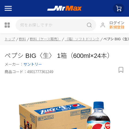
ログイン
新規登録
瓶詰
トップ
飲料
飲料（ケース販売）
（箱）ソフトドリンク
ペプシ BIG〈生〉
ペプシ BIG〈生〉 1箱（600ml×24本）
メーカー：
サントリー
商品コード：
4901777361249