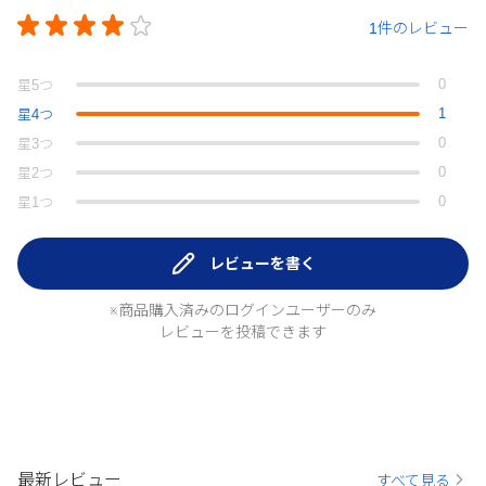
1件のレビュー
0
星
5
つ
1
星
4
つ
0
星
3
つ
0
星
2
つ
0
星
1
つ
レビューを書く
※商品購入済みのログインユーザーのみ
レビューを投稿できます
最新レビュー
すべて見る