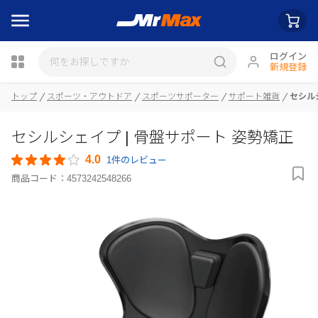
ログイン
新規登録
トップ
スポーツ・アウトドア
スポーツサポーター
サポート雑貨
セシル
瓶詰
セシルシェイプ | 骨盤サポート 姿勢矯正
4.0
1件のレビュー
商品コード：
4573242548266