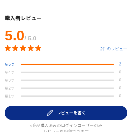
購入者レビュー
5.0
/ 5.0
2件のレビュー
2
星
5
つ
0
星
4
つ
0
星
3
つ
0
星
2
つ
0
星
1
つ
レビューを書く
※商品購入済みのログインユーザーのみ
レビューを投稿できます