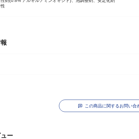
性剤(0.8% アルキルアミンオキシド)、泡調整剤、安定化剤
香性
情報
この商品に関するお問い合