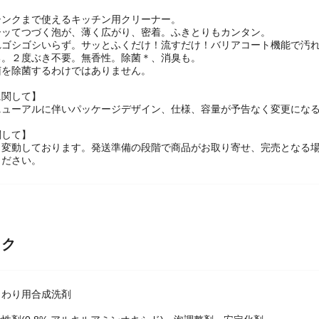
シンクまで使えるキッチン用クリーナー。
ーッてつづく泡が、薄く広がり、密着。ふきとりもカンタン。
れゴシゴシいらず。サッとふくだけ！流すだけ！バリアコート機能で汚
る。２度ぶき不要。無香性。除菌＊、消臭も。
菌を除菌するわけではありません。
に関して】
ニューアルに伴いパッケージデザイン、仕様、容量が予告なく変更になる
関して】
々変動しております。発送準備の段階で商品がお取り寄せ、完売となる
ください。
ック
まわり用合成洗剤