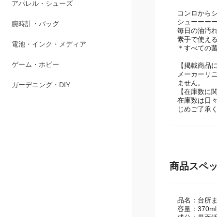
ペット用品
コンロから
シューーー
アパレル・シューズ
毎日の油汚
素手で使え
腕時計・バッグ
＊すべての
【掲載商品
電池・インク・メディア
メーカーリ
ません。
ゲーム・ホビー
【在庫数に
在庫数は日
ガーデニング・DIY
じめご了承
商品スペ
品名：台所