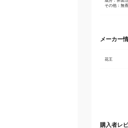
容量：370ml
成分：界面活
その他：無
メーカー
花王