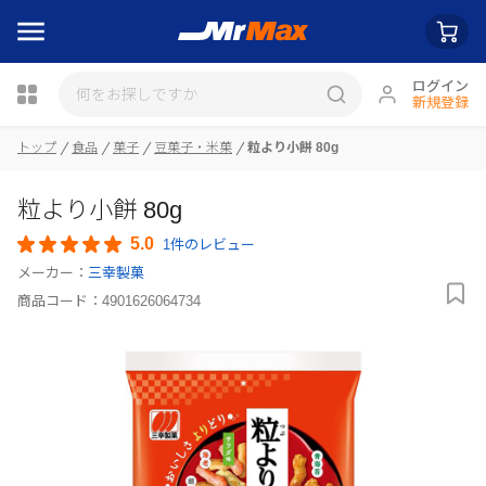
ログイン
新規登録
瓶詰
トップ
食品
菓子
豆菓子・米菓
粒より小餅 80g
粒より小餅 80g
5.0
1件のレビュー
メーカー：
三幸製菓
商品コード：
4901626064734