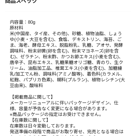
商品スペック
内容量：80g
原材料
米(中国産、タイ産、その他)、砂糖、植物油脂、しょう
ゆ(小麦・大豆を含む)、食塩、デキストリン、海苔、ご
ま、海老、酵母エキス、脱脂粉乳、乳糖、アオサ、発酵
調味料、粉末卵黄(卵を含む)、粉末マヨネーズ(卵を含
む)、ゼラチン、粉末酢、かつお節エキス(小麦を含む)、
唐辛子、昆布エキス、乳糖果糖オリゴ糖、青のり、生ク
リーム、油脂加工品、椎茸エキス(小麦を含む)、加糖練
乳/加工でん粉、調味料(アミノ酸等)、着色料(カラメル、
紅麹、パプリカ色素)、糊料(プルラン)、植物レシチン(大
豆由来)、酸味料
【掲載商品に関して】
メーカーリニューアルに伴いパッケージデザイン、仕
様、容量が予告なく変更になる場合があります。
※商品パッケージの指定はお受けできません。
【在庫数に関して】
在庫数は日々変動しております。
発送準備の段階で商品がお取り寄せ、完売となる場合は