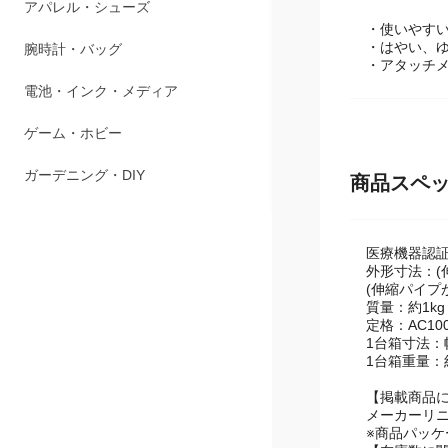
ペット用品
・使いやす
アパレル・シューズ
・はやい、ゆ
・アタッチメ
腕時計・バッグ
電池・インク・メディア
ゲーム・ホビー
商品スペ
ガーデニング・DIY
医療機器認証番
外形寸法：(伸
(伸縮パイプが
質量：約1kg
定格：AC100
1台箱寸法：幅
1台箱重量：約
【掲載商品
メーカーリ