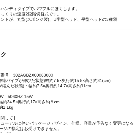
いハンディタイプでパワフルにほぐします。
っくりの速度2段階切替式です。
ントが、丸型(スポンジ製)、U字型ヘッド、平型ヘッドの3種類
ック
号：302AGBZX00083000
縮パイプが伸びた状態)幅約7.5×奥行約15.5×高さ約31(cm)
縮んだ状態)：幅約7.5×奥行約14.7×高さ約31cm
V 5060HZ 15W
約34.5×奥行約17×高さ約８cm
1.1kg
に関して】
ニューアルに伴いパッケージデザイン、仕様、容量が予告なく変更になる