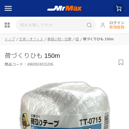
ログイン
新規登録
瓶詰
トップ
文具・オフィス
事務小物・伝票
紐
荷づくりひも 150m
荷づくりひも 150m
商品コード：
4960924015206