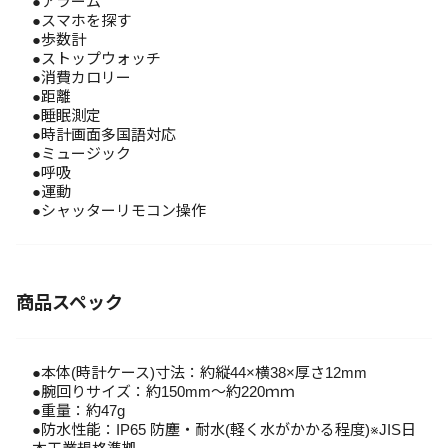
●アラーム
●スマホを探す
●歩数計
●ストップウォッチ
●消費カロリー
●距離
●睡眠測定
●時計画面多国語対応
●ミュージック
●呼吸
●運動
●シャッターリモコン操作
商品スペック
●本体(時計ケース)寸法：約縦44×横38×厚さ12mm
●腕回りサイズ：約150mm～約220ｍｍ
●重量：約47g
●防水性能：IP65 防塵・耐水(軽く水がかかる程度)※JIS日