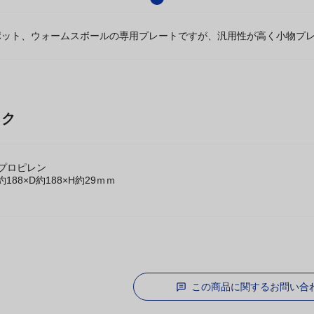
ポット、ウォームスボールの専用プレートですが、汎用性が高く小物プ
ック
プロピレン
188×D約188×H約29ｍｍ
この商品に関するお問い合