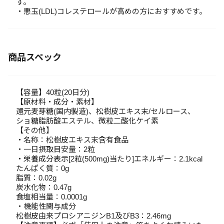
す。
・悪玉(LDL)コレステロールが高めの方におすすめです。
商品スペック
【容量】40粒(20日分)
【原材料・成分・素材】
還元麦芽糖(国内製造)、松樹皮エキス末/セルロース、
ショ糖脂肪酸エステル、微粒二酸化ケイ素
【その他】
・名称：松樹皮エキス末含有食品
・一日摂取目安量：2粒
・栄養成分表示[2粒(500mg)当たり]エネルギー：2.1kcal
たんぱく質：0g
脂質：0.02g
炭水化物：0.47g
食塩相当量：0.0001g
・機能性関与成分
松樹皮由来プロシアニジンB1及びB3：2.46mg