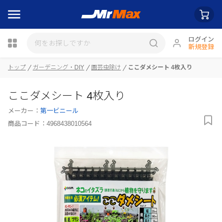
ログイン
新規登録
瓶詰
トップ
ガーデニング・DIY
園芸虫除け
ここダメシート 4枚入り
ここダメシート 4枚入り
メーカー：
第一ビニール
商品コード：
4968438010564