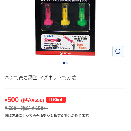
ネジで高さ調整 マグネットで分離
500
16%off
¥
(税込¥
550
)
¥
599
（税込¥
658
）
受取方法によって販売価格が変動する場合があります。