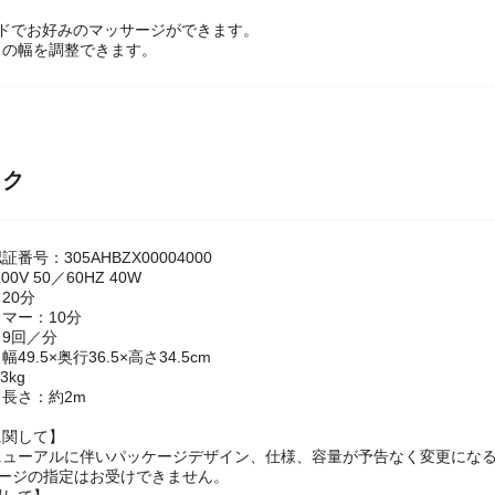
ードでお好みのマッサージができます。
ドの幅を調整できます。
ック
番号：305AHBZX00004000
0V 50／60HZ 40W
20分
マー：10分
9回／分
9.5×奥行36.5×高さ34.5cm
3kg
長さ：約2m
に関して】
ニューアルに伴いパッケージデザイン、仕様、容量が予告なく変更にな
ケージの指定はお受けできません。