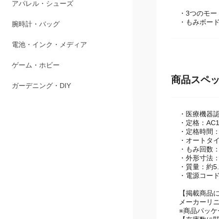
アパレル・シューズ
・3つのモ
・もみボー
腕時計・バッグ
電池・インク・メディア
ゲーム・ホビー
商品スペ
ガーデニング・DIY
・医療機器認証
・定格：AC10
・定格時間：
・オートタイ
・もみ回数：
・外形寸法：幅4
・質量：約5.
・電源コード
【掲載商品
メーカーリ
※商品パッ