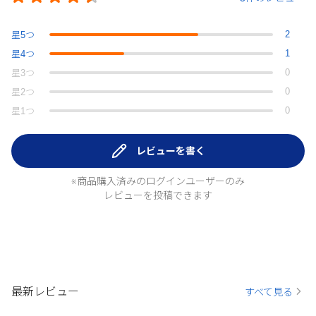
2
星
5
つ
1
星
4
つ
0
星
3
つ
0
星
2
つ
0
星
1
つ
レビューを書く
※商品購入済みのログインユーザーのみ
レビューを投稿できます
最新レビュー
すべて見る