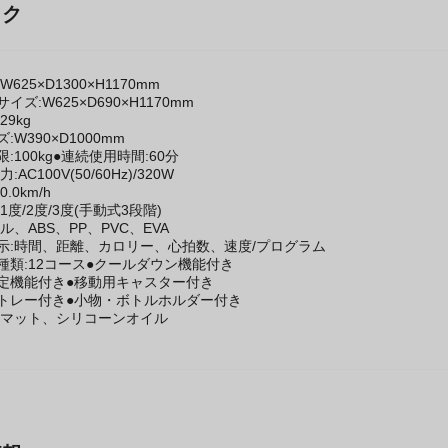
ック
625×D1300×H1170mm
ズ:W625×D690×H1170mm
29kg
:W390×D1000mm
:100kg●連続使用時間:60分
AC100V(50/60Hz)/320W
0.0km/h
1度/2度/3度(手動式3段階)
ル、ABS、PP、PVC、EVA
示:時間、距離、カロリー、心拍数、速度/プログラム
種類:12コース●クールダウン機能付き
定機能付き●移動用キャスター付き
トレー付き●小物・ボトルホルダー付き
護マット、シリコーンオイル