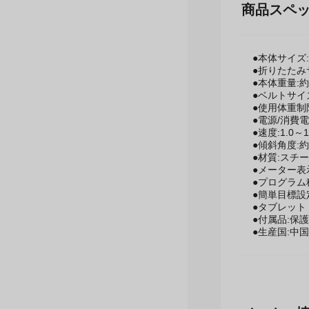
商品スペ
●本体サイズ:W
●折りたたみサイ
●本体重量:約
●ベルトサイズ
●使用体重制限
●電源/消費電力:
●速度:1.0～1
●傾斜角度:約
●材質:スチー
●メーター表
●プログラム
●簡単目標設
●タブレット
●付属品:保
●生産国:中国