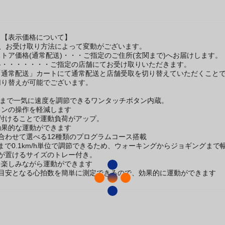
】【表示価格について】
は、お受け取り方法によって変動がございます。
トア価格(通常配送)・・・ご指定のご住所(玄関まで)へお届けします。
格・・・・・・・ご指定の店舗にてお受け取りいただきます。
「通常配送」カートにて通常配送と店舗受取を切り替えていただくこと
切り替えが可能でございます。
km/h)まで一気に速度を調節できるワンタッチボタン内蔵。
タンの操作を軽減します
を付けることで運動負荷がアップ。
効果的な運動ができます
合わせて選べる12種類のプログラムコース搭載
m/hまで0.1km/h単位で調節できるため、ウォーキングからジョギングま
が置けるサイズのトレー付き。
を楽しみながら運動ができます
の目安となる心拍数を簡単に測定できるので、効果的に運動ができます