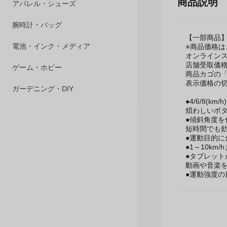
商品説明
ペット用品
アパレル・シューズ
【一部商品
※商品価格
腕時計・バッグ
オンラインス
店舗受取価
電池・インク・メディア
商品カゴの
表示価格の
ゲーム・ホビー
●4/6/8(
煩わしいボ
ガーデニング・DIY
●傾斜角度
短時間でも
●運動目的に
●1～10k
●タブレット
動画や音楽
●運動強度