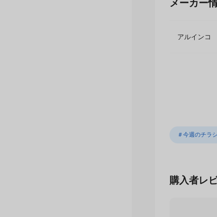
メーカー
アルイン
＃今週のチラ
購入者レ