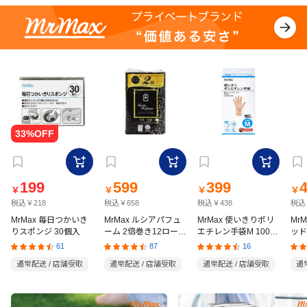
199
599
399
￥
￥
￥
￥
税込￥218
税込￥658
税込￥438
税込
MrMax 毎日つかいき
MrMax ルシアパフュ
MrMax 使いきりポリ
Mr
りスポンジ 30個入
ーム 2倍巻き12ロール
エチレン手袋M 100枚
ッド
ダブル
入
の猫
61
87
16
通常配送 / 店舗受取
通常配送 / 店舗受取
通常配送 / 店舗受取
通