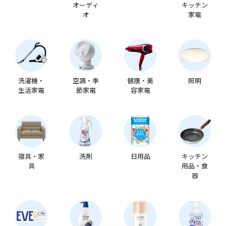
オーディ
キッチン
オ
家電
洗濯機・
空調・季
健康・美
照明
生活家電
節家電
容家電
寝具・家
洗剤
日用品
キッチン
具
用品・食
器