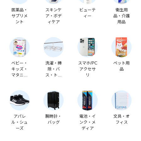
医薬品・
スキンケ
ビューテ
衛生用
サプリメ
ア・ボデ
ィー
品・介護
ント
ィケア
用品
ベビー・
洗濯・掃
スマホ/PC
ペット用
キッズ・
除・バ
アクセサ
品
マタニテ
ス・トイ
リ
ィ
レ
アパレ
腕時計・
電池・イ
文具・オ
ル・シュ
バッグ
ンク・メ
フィス
ーズ
ディア