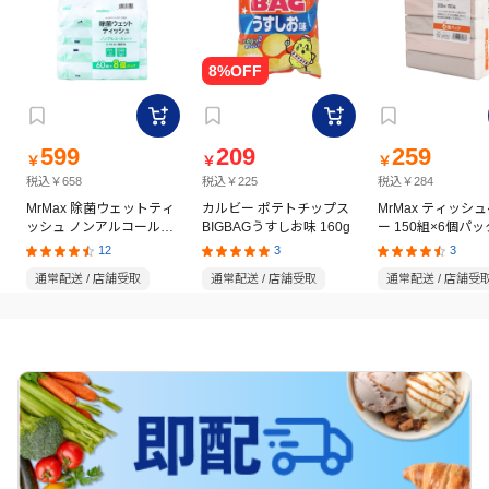
599
209
259
￥
￥
￥
税込￥658
税込￥225
税込￥284
MrMax 除菌ウェットティ
カルビー ポテトチップス
MrMax ティッシ
ッシュ ノンアルコールタ
BIGBAGうすしお味 160g
ー 150組×6個パッ
イプ 60枚×8個パック
12
3
3
通常配送 / 店舗受取
通常配送 / 店舗受取
通常配送 / 店舗受