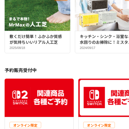
敷くだけ簡単！ふかふか質感
キッチン・シンク・浴室な
が気持ちいいリアル人工芝
水回りのお掃除に！ミスタ
マックスバイヤーおすすめ
2025/08/18
2024/09/17
ポンジ♪
予約販売受付中
オンライン限定
オンライン限定