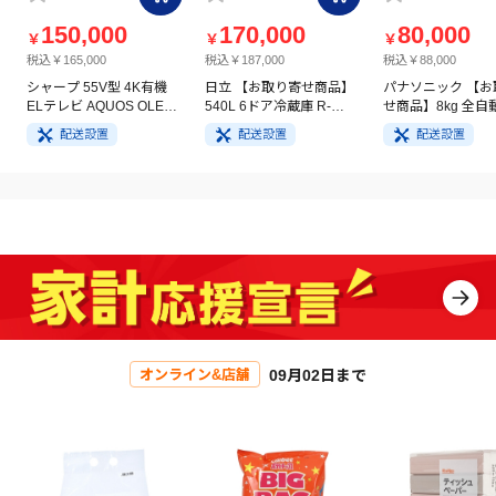
150,000
170,000
80,000
￥
￥
￥
税込￥165,000
税込￥187,000
税込￥88,000
シャープ 55V型 4K有機
日立 【お取り寄せ商品】
パナソニック 【お
ELテレビ AQUOS OLED
540L 6ドア冷蔵庫 R-
せ商品】8kg 全自
4T-C55GQ3
HW54V(N) ライトゴール
洗濯機 NA-FA8H5
配送設置
配送設置
配送設置
ド
イト
09月02日まで
オンライン&店舗