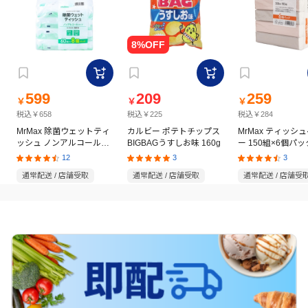
599
209
259
￥
￥
￥
税込￥658
税込￥225
税込￥284
MrMax 除菌ウェットティ
カルビー ポテトチップス
MrMax ティッシ
ッシュ ノンアルコールタ
BIGBAGうすしお味 160g
ー 150組×6個パッ
イプ 60枚×8個パック
12
3
3
通常配送 / 店舗受取
通常配送 / 店舗受取
通常配送 / 店舗受