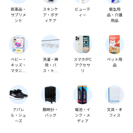
医薬品・
スキンケ
ビューテ
衛生用
サプリメ
ア・ボデ
ィー
品・介護
ント
ィケア
用品
ベビー・
洗濯・掃
スマホ/PC
ペット用
キッズ・
除・バ
アクセサ
品
マタニテ
ス・トイ
リ
ィ
レ
アパレ
腕時計・
電池・イ
文具・オ
ル・シュ
バッグ
ンク・メ
フィス
ーズ
ディア