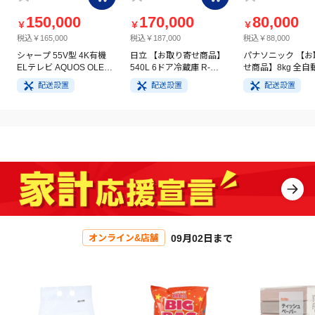
150,000
170,000
80,000
￥
￥
￥
税込￥165,000
税込￥187,000
税込￥88,000
シャープ 55V型 4K有機
日立 【お取り寄せ商品】
パナソニック 【お
ELテレビ AQUOS OLED
540L 6ドア冷蔵庫 R-
せ商品】8kg 全自
4T-C55GQ3
HW54V(N) ライトゴール
洗濯機 NA-FA8H5
配送設置
配送設置
配送設置
ド
イト
09月02日まで
オンライン&店舗