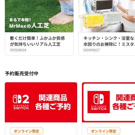
敷くだけ簡単！ふかふか質感
キッチン・シンク・浴室な
が気持ちいいリアル人工芝
水回りのお掃除に！ミスタ
マックスバイヤーおすすめ
2025/08/18
2024/09/17
ポンジ♪
予約販売受付中
オンライン限定
オンライン限定