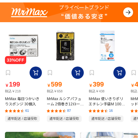
199
599
399
￥
￥
￥
￥
税込￥218
税込￥658
税込￥438
税込
MrMax 毎日つかいき
MrMax ルシアパフュ
MrMax 使いきりポリ
Mr
りスポンジ 30個入
ーム 2倍巻き12ロール
エチレン手袋M 100枚
ッド
ダブル
入
の猫
61
87
16
通常配送 / 店舗受取
通常配送 / 店舗受取
通常配送 / 店舗受取
通