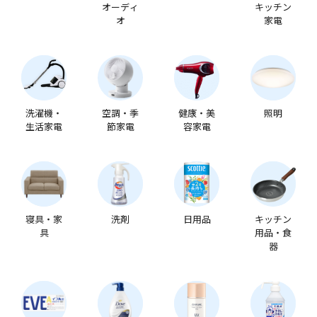
オーディ
キッチン
オ
家電
洗濯機・
空調・季
健康・美
照明
生活家電
節家電
容家電
寝具・家
洗剤
日用品
キッチン
具
用品・食
器