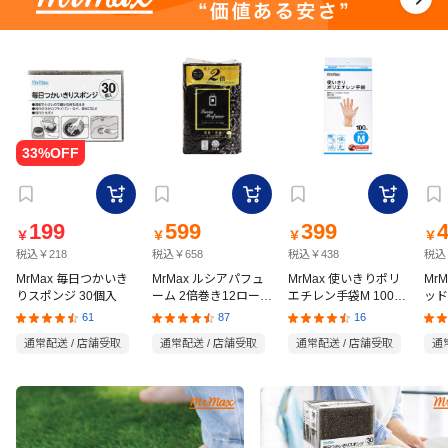
199
599
399
￥
￥
￥
￥
税込￥218
税込￥658
税込￥438
税込
MrMax 毎日つかいき
MrMax ルシアパフュ
MrMax 使いきりポリ
Mr
りスポンジ 30個入
ーム 2倍巻き12ロール
エチレン手袋M 100枚
ッド
ダブル
入
の猫
61
87
16
通常配送 / 店舗受取
通常配送 / 店舗受取
通常配送 / 店舗受取
通