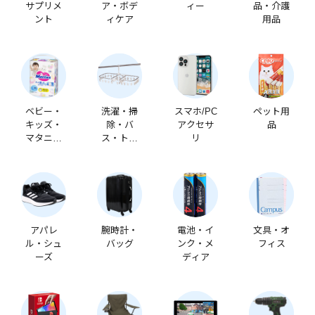
サプリメ
ア・ボデ
ィー
品・介護
ント
ィケア
用品
ベビー・
洗濯・掃
スマホ/PC
ペット用
キッズ・
除・バ
アクセサ
品
マタニテ
ス・トイ
リ
ィ
レ
アパレ
腕時計・
電池・イ
文具・オ
ル・シュ
バッグ
ンク・メ
フィス
ーズ
ディア