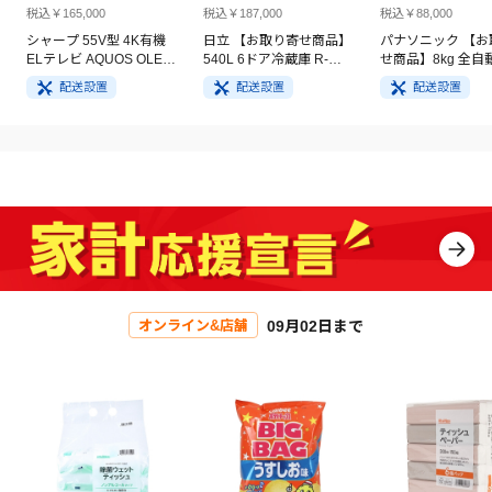
税込￥165,000
税込￥187,000
税込￥88,000
シャープ 55V型 4K有機
日立 【お取り寄せ商品】
パナソニック 【お
ELテレビ AQUOS OLED
540L 6ドア冷蔵庫 R-
せ商品】8kg 全自
4T-C55GQ3
HW54V(N) ライトゴール
洗濯機 NA-FA8H5
配送設置
配送設置
配送設置
ド
イト
09月02日まで
オンライン&店舗