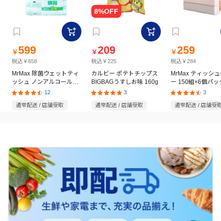
599
209
259
￥
￥
￥
税込￥658
税込￥225
税込￥284
MrMax 除菌ウェットティ
カルビー ポテトチップス
MrMax ティッシ
ッシュ ノンアルコールタ
BIGBAGうすしお味 160g
ー 150組×6個パッ
イプ 60枚×8個パック
12
3
3
通常配送 / 店舗受取
通常配送 / 店舗受取
通常配送 / 店舗受