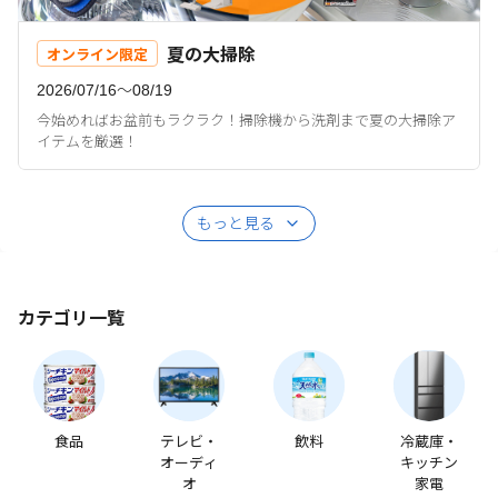
夏の大掃除
オンライン限定
2026/07/16〜08/19
今始めればお盆前もラクラク！掃除機から洗剤まで夏の大掃除ア
イテムを厳選！
もっと見る
カテゴリ一覧
食品
テレビ・
飲料
冷蔵庫・
オーディ
キッチン
オ
家電