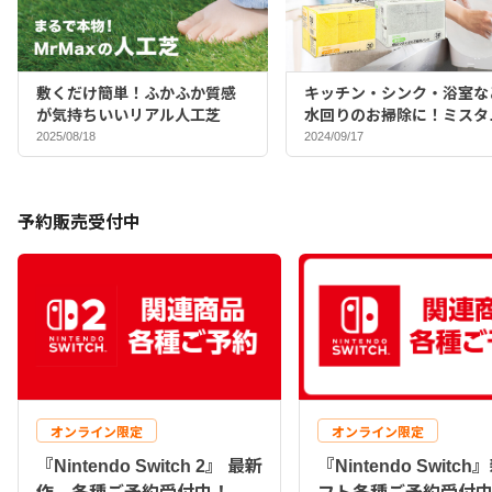
敷くだけ簡単！ふかふか質感
キッチン・シンク・浴室な
が気持ちいいリアル人工芝
水回りのお掃除に！ミスタ
マックスバイヤーおすすめ
2025/08/18
2024/09/17
ポンジ♪
予約販売受付中
オンライン限定
オンライン限定
『Nintendo Switch 2』 最新
『Nintendo Switc