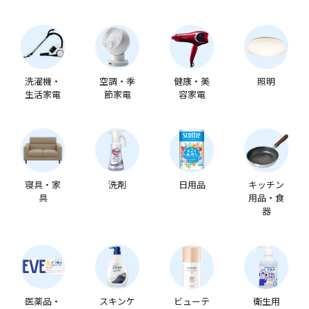
洗濯機・
空調・季
健康・美
照明
生活家電
節家電
容家電
寝具・家
洗剤
日用品
キッチン
具
用品・食
器
医薬品・
スキンケ
ビューテ
衛生用