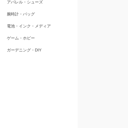
アパレル・シューズ
・新感覚脳
・ポールを
腕時計・バッグ
・倒したステ
・柔らか素
電池・インク・メディア
ゲーム・ホビー
ガーデニング・DIY
商品スペ
【対象年齢】
【セット内
スティック:1
ポール:1本
取扱説明書: