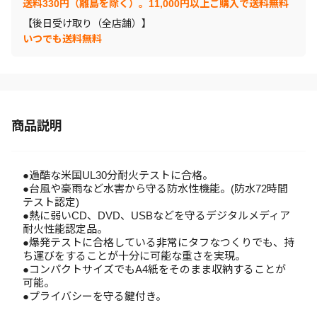
送料330円（離島を除く）。11,000円以上ご購入で送料無料
【後日受け取り（全店舗）】
いつでも送料無料
商品説明
●過酷な米国UL30分耐火テストに合格。
●台風や豪雨など水害から守る防水性機能。(防水72時間
テスト認定)
●熱に弱いCD、DVD、USBなどを守るデジタルメディア
耐火性能認定品。
●爆発テストに合格している非常にタフなつくりでも、持
ち運びをすることが十分に可能な重さを実現。
●コンパクトサイズでもA4紙をそのまま収納することが
可能。
●プライバシーを守る鍵付き。