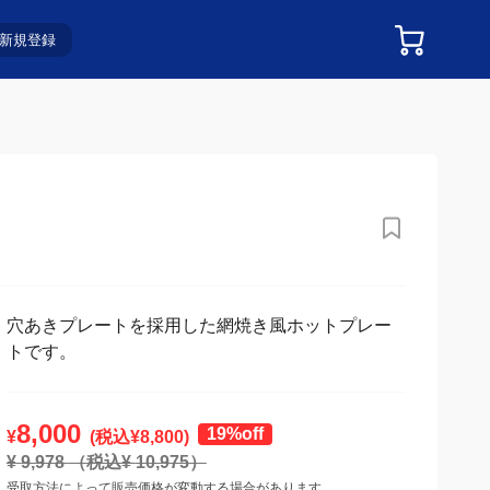
新規登録
穴あきプレートを採用した網焼き風ホットプレー
トです。
8,000
19%off
¥
(税込¥
8,800
)
¥
9,978
（税込¥
10,975
）