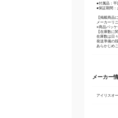
●プレートサイ
●コードの長さ
●付属品：
●保証期間：
【掲載商品
メーカーリ
※商品パッ
【在庫数に
在庫数は日
発送準備の
あらかじめ
メーカー
アイリスオ