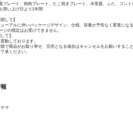
ズ：約W420×D284mm
：1.8m
平面プレート、焼肉プレート、たこ焼きプレート、水受皿、ふた、コント
お買い上げ日より1年間
に関して】
ニューアルに伴いパッケージデザイン、仕様、容量が予告なく変更になる
ケージの指定はお受けできません。
関して】
々変動しております。
段階で商品がお取り寄せ、完売となる場合はキャンセルをお願いするこ
ご了承ください。
情報
ーヤマ