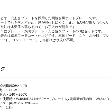
落とす、穴あきプレートを採用した網焼き風ホットプレートです。
レートで油を落とすため、煙が発生しにくく、また油の飛び散りも少な
ちた油は水受皿へ落ちるので、お手入れが簡単です。
は平面プレート・焼肉プレート・たこ焼きプレートの3枚セットです。
の表面は遠赤フッ素コート仕上げです。本体ガード、ふた、水受皿、プレ
ニット、コントローラー、しゃ熱板は水洗い不可)
ック
0V(50/60Hz共用)
：1300W
温・140～250℃
使用時：W484×D341×H80mm(プレート1枚装着時)/収納時：W484×D3