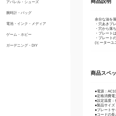
商品説明
ペット用品
アパレル・シューズ
余分な油を
腕時計・バッグ
・穴あきプ
・穴から落
・プレート
電池・インク・メディア
・プレート
(ヒーターユ
ゲーム・ホビー
ガーデニング・DIY
商品スペ
●電源：AC10
●定格消費電力
●設定温度：保
●製品サイズ：