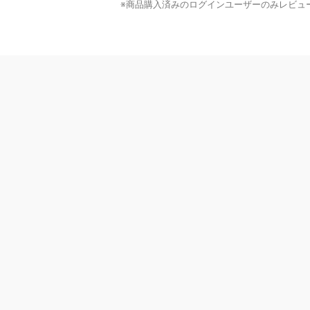
※商品購入済みのログインユーザーのみ
レビュ
ヘルプ
配送について
ご注文のキャンセルについて
ブランド
返品について
よくあるご質問
お問い合わせ・ご意見
MrMax公式アプリ