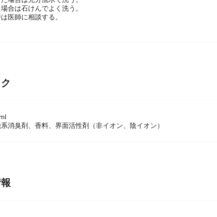
た場合は石けんでよく洗う。
時は医師に相談する。
ック
ml
機系消臭剤、香料、界面活性剤（非イオン、陰イオン）
情報