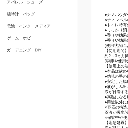
アパレル・シューズ
腕時計・バッグ
●ナノパウダ
※ナノレベル
●トイレ特
電池・インク・メディア
●しっかり
●香りや効果
ゲーム・ホビー
●香りや効果
(使用状況に
ガーデニング・DIY
【使用期間
約2～3ヵ月
(季節や使用
【使用上の
●本品は飲め
●幼児の手の
●安定した場
●液がしみ出
液が付着す
●高温にな
●用途以外に
※容器の構
薬液が吸水
※保管中や
【応急処置
液が目に入