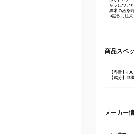
皮フについ
異常のある
※誤飲に注意
商品スペ
【容量】400
【成分】無
メーカー
エステー