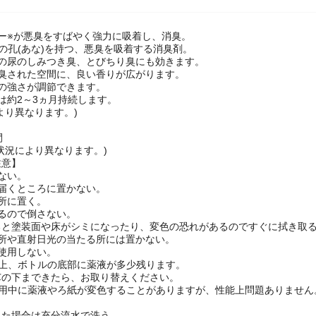
ー※が悪臭をすばやく強力に吸着し、消臭。
の孔(あな)を持つ、悪臭を吸着する消臭剤。
有の尿のしみつき臭、とびちり臭にも効きます。
消臭された空間に、良い香りが広がります。
の強さが調節できます。
は約2～3ヵ月持続します。
より異なります。)
】
間
状況により異なります。)
注意】
ない。
届くところに置かない。
所に置く。
るので倒さない。
ると塗装面や床がシミになったり、変色の恐れがあるのですぐに拭き取
る所や直射日光の当たる所には置かない。
使用しない。
造上、ボトルの底部に薬液が多少残ります。
芯の下まできたら、お取り替えください。
使用中に薬液やろ紙が変色することがありますが、性能上問題ありません
】
った場合は充分流水で洗う。