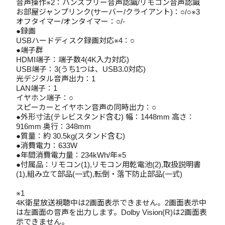
音声操作※2：ハンズフリー音声認識/リモコン音声認識
お部屋ジャンプリンク(サーバー/クライアント)：○/○※3
オフタイマー/オンタイマー：○/-
●録画
USBハードディスク録画対応※4：○
●端子群
HDMI端子：端子数4(4K入力対応)
USB端子：3(うち1つは、USB3.0対応)
光デジタル音声出力：1
LAN端子：1
イヤホン端子：○
スピーカーとイヤホン音声の同時出力：○
●外形寸法(テレビスタンド含む) 幅：1448mm 高さ：
916mm 奥行：348mm
●質量：約 30.5kg(スタンド含む)
●消費電力：633W
●年間消費電力量：234kWh/年※5
●付属品：リモコン(1),リモコン用乾電池(2),取扱説明書
(1),組み立て部品(一式),転倒・落下防止部品(一式)
※1
4K衛星放送視聴中は2画面表示できません。2画面表示中
は左画面の音声を出力します。Dolby Vision(R)は2画面表
示できません。