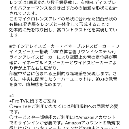
レンズは1画素あたり数千個搭載し、有機ELディスプレ
イのパフォーマンスを引き出すための最適な形状に設計
されています。
このマイクロレンズアレイの形状に合わせた凹凸形状の
有機EL発光層をレンズと一体化して形成することで
効率的に光を取り出し、高コントラスト化を実現してい
ます。
■ラインアレイスピーカー・イネーブルドスピーカー・ワ
イドスピーカー搭載「360立体音響サウンドシステム+」
ラインアレイスピーカーにより空間上の音の定位感が明
確に、イネーブルドスピーカーとワイドスピーカーによ
り音が上下左右に広がり、
部屋中が音に包まれる圧倒的な臨場感を実現します。さ
らに、中央に配置したウーハーユニットは、迫力の低音
を奏で、臨場感を高めます。
※1
●Fire TVに関するご案内
〇Fire TVをご利用いただくには利用規約への同意が必要
です。
〇サービスや一部機能のご利用にはAmazonアカウント
でのサインインが必要です。Amazonアカウントの新規取
得にはパソコンやスマートフォンなどの端末とメールア