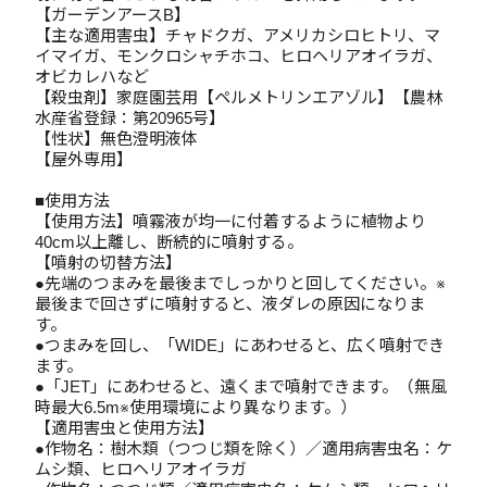
【ガーデンアースB】
【主な適用害虫】チャドクガ、アメリカシロヒトリ、マ
イマイガ、モンクロシャチホコ、ヒロヘリアオイラガ、
オビカレハなど
【殺虫剤】家庭園芸用【ペルメトリンエアゾル】【農林
水産省登録：第20965号】
【性状】無色澄明液体
【屋外専用】
■使用方法
【使用方法】噴霧液が均一に付着するように植物より
40cm以上離し、断続的に噴射する。
【噴射の切替方法】
●先端のつまみを最後までしっかりと回してください。※
最後まで回さずに噴射すると、液ダレの原因になりま
す。
●つまみを回し、「WIDE」にあわせると、広く噴射でき
ます。
●「JET」にあわせると、遠くまで噴射できます。（無風
時最大6.5m※使用環境により異なります。）
【適用害虫と使用方法】
●作物名：樹木類（つつじ類を除く）／適用病害虫名：ケ
ムシ類、ヒロヘリアオイラガ