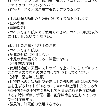
●作物名：つつじ類／適用病害虫名：ケムシ類、ヒロヘリ
アオイラガ、ツツジグンバイ
●作物名：きく／適用病害虫名：アブラムシ類
●本品は強力噴射のため約40秒で全て噴射されます。
●屋外専用
●家庭園芸用
●ラベルをよく読んでご使用ください。ラベルの記載以外
には使用しないでください。
■使用上の注意・保管上の注意
●ラベルをよく読む。
●記載以外には使用しない。
●小児の手の届くところには置かない。
【使用前の注意】
●使用開始前に天面のストッパーを上におこしてパキッと
音がするまで後ろの方に曲げて折りとってください。
【効果・薬害等の注意】
●植物体への近接噴射や必要以上の長時間噴射は冷害や薬
害を生ずるおそれがあるので、40cm以上離れたところか
ら1秒間から2秒間ずつ断続して茎葉がぬれる程度に噴射
する。特に新芽、新葉、蕾、花弁は冷害を生じやすいの
で十分注意する。
●強風時、降雨前の使用はさける。