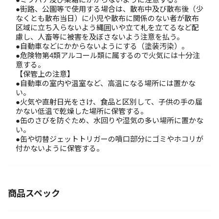
●街路、公園等で使用する場合は、散布中及び散布後（少
なくとも散布当日）に小児や散布に関係のない者が散布
区域に立ち入らないよう縄囲いや立て札を立てるなど配
慮し、人畜等に被害を及ぼさないよう注意を払う。
●自動車などにかからないようにする（塗装汚染）。
●危険物第4類アルコール類に属するので火気には十分注
意する。
【保管上の注意】
●自動車の室内や温室など、高温になる場所には置かな
い。
●火気や直射日光をさけ、食品と区別して、子供の手の届
かない低温で乾燥した場所に保管する。
●缶のさびを防ぐため、水回りや湿気の多い場所に置かな
い。
●缶や切替ジェットトリガーの噴口部分にゴミやホコリが
付かないように保管する。
商品スペック