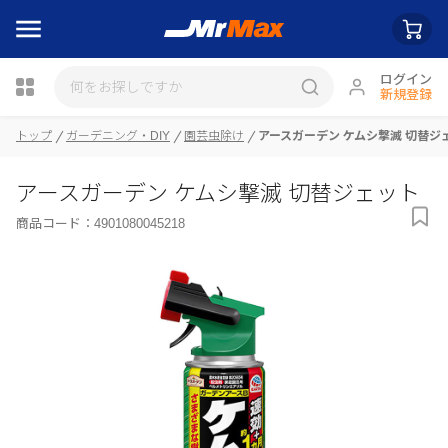
ログイン
新規登録
瓶詰
トップ
ガーデニング・DIY
園芸虫除け
アースガーデン ケムシ撃滅 切替ジ
アースガーデン ケムシ撃滅 切替ジェット
商品コード：
4901080045218