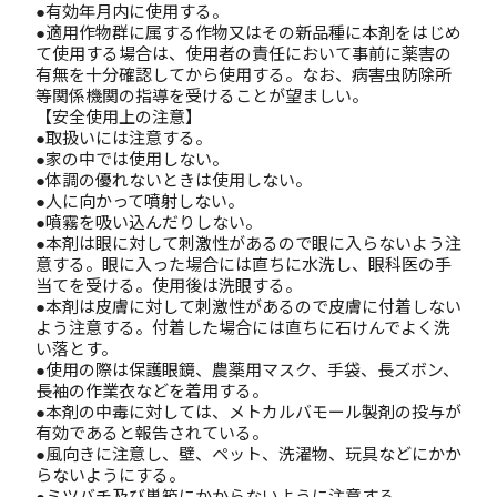
●有効年月内に使用する。
●適用作物群に属する作物又はその新品種に本剤をはじめ
て使用する場合は、使用者の責任において事前に薬害の
有無を十分確認してから使用する。なお、病害虫防除所
等関係機関の指導を受けることが望ましい。
【安全使用上の注意】
●取扱いには注意する。
●家の中では使用しない。
●体調の優れないときは使用しない。
●人に向かって噴射しない。
●噴霧を吸い込んだりしない。
●本剤は眼に対して刺激性があるので眼に入らないよう注
意する。眼に入った場合には直ちに水洗し、眼科医の手
当てを受ける。使用後は洗眼する。
●本剤は皮膚に対して刺激性があるので皮膚に付着しない
よう注意する。付着した場合には直ちに石けんでよく洗
い落とす。
●使用の際は保護眼鏡、農薬用マスク、手袋、長ズボン、
長袖の作業衣などを着用する。
●本剤の中毒に対しては、メトカルバモール製剤の投与が
有効であると報告されている。
●風向きに注意し、壁、ペット、洗濯物、玩具などにかか
らないようにする。
●ミツバチ及び巣箱にかからないように注意する。