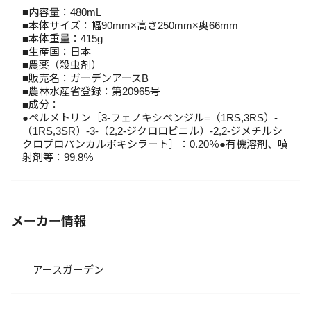
■内容量：480mL
■本体サイズ：幅90mm×高さ250mm×奥66mm
■本体重量：415g
■生産国：日本
■農薬（殺虫剤）
■販売名：ガーデンアースB
■農林水産省登録：第20965号
■成分：
●ペルメトリン［3-フェノキシベンジル=（1RS,3RS）-
（1RS,3SR）-3-（2,2-ジクロロビニル）-2,2-ジメチルシ
クロプロパンカルボキシラート］：0.20％●有機溶剤、噴
射剤等：99.8％
メーカー情報
アースガーデン