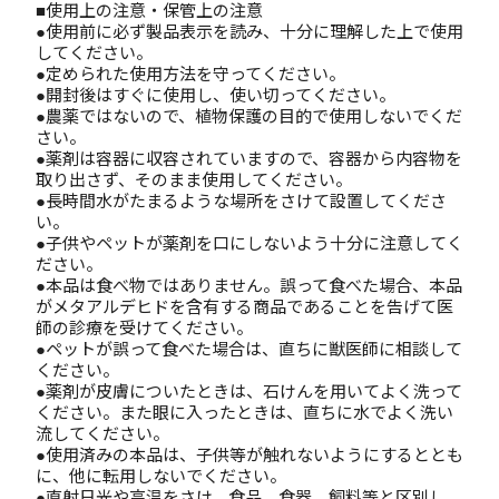
■使用上の注意・保管上の注意
●使用前に必ず製品表示を読み、十分に理解した上で使用
してください。
●定められた使用方法を守ってください。
●開封後はすぐに使用し、使い切ってください。
●農薬ではないので、植物保護の目的で使用しないでくだ
さい。
●薬剤は容器に収容されていますので、容器から内容物を
取り出さず、そのまま使用してください。
●長時間水がたまるような場所をさけて設置してくださ
い。
●子供やペットが薬剤を口にしないよう十分に注意してく
ださい。
●本品は食べ物ではありません。誤って食べた場合、本品
がメタアルデヒドを含有する商品であることを告げて医
師の診療を受けてください。
●ペットが誤って食べた場合は、直ちに獣医師に相談して
ください。
●薬剤が皮膚についたときは、石けんを用いてよく洗って
ください。また眼に入ったときは、直ちに水でよく洗い
流してください。
●使用済みの本品は、子供等が触れないようにするととも
に、他に転用しないでください。
●直射日光や高温をさけ、食品、食器、飼料等と区別し、