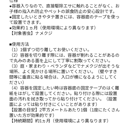
仕様
●容器入りなので、直接駆除エサに触れることがなく、お
子様の指入れ防止やペットの誤食防止の安心設計です。
●固定したいときやタテ置きには、容器底のテープを使っ
て設置できます。
●効果約１ヵ月（使用環境により異なります）
【対象害虫】ナメクジ
■使用方法
（1）1個ずつ切り離してお使いください。
（2）容器を切り離す際には、容器が割れることがあるの
で丸みのある面を上にして丁寧に割取ってください。
（3）庭・家まわり・ベランダなどでナメクジが出そうな
場所、よく見かける場所に置いてください。（壁やすき
間等に垂直に貼る場合は、入口が横になるようにしてく
ださい）
（4）容器を固定したい時は容器底の固定テープのはく離
紙をはがして設置してください。貼り付ける際には設置
面の汚れを拭き取ってから貼り付けてください。（設置
面によっては貼り付きにくいことがあります）
【設置の目安】2平方メートルあたり1個（1度にたくさん
置いた方が効果的です）
【持続期間】約1ヵ月（使用環境により異なります）