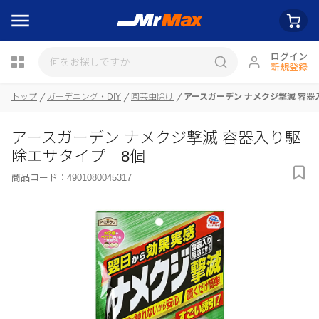
ログイン
新規登録
瓶詰
トップ
ガーデニング・DIY
園芸虫除け
アースガーデン ナメクジ撃滅 容器
アースガーデン ナメクジ撃滅 容器入り駆
除エサタイプ 8個
商品コード：
4901080045317