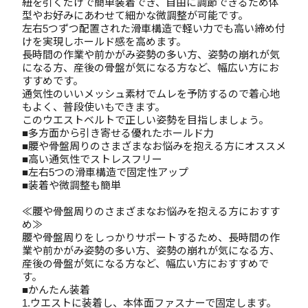
紐を引くだけで簡単装着でき、自由に調節できるため体
型やお好みにあわせて細かな微調整が可能です。
左右5つずつ配置された滑車構造で軽い力でも高い締め付
けを実現しホールド感を高めます。
長時間の作業や前かがみ姿勢の多い方、姿勢の崩れが気
になる方、産後の骨盤が気になる方など、幅広い方にお
すすめです。
通気性のいいメッシュ素材でムレを予防するので着心地
もよく、普段使いもできます。
このウエストベルトで正しい姿勢を目指しましょう。
■多方面から引き寄せる優れたホールド力
■腰や骨盤周りのさまざまなお悩みを抱える方にオススメ
■高い通気性でストレスフリー
■左右5つの滑車構造で固定性アップ
■装着や微調整も簡単
≪腰や骨盤周りのさまざまなお悩みを抱える方におすす
め≫
腰や骨盤周りをしっかりサポートするため、長時間の作
業や前かがみ姿勢の多い方、姿勢の崩れが気になる方、
産後の骨盤が気になる方など、幅広い方におすすめで
す。
■かんたん装着
1.ウエストに装着し、本体面ファスナーで固定します。