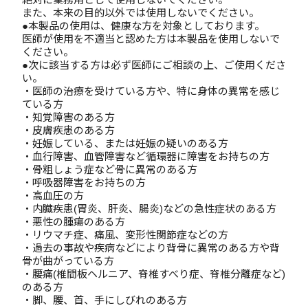
また、本来の目的以外では使用しないでください。
●本製品の使用は、健康な方を対象としております。
医師が使用を不適当と認めた方は本製品を使用しないで
ください。
●次に該当する方は必ず医師にご相談の上、ご使用くださ
い。
・医師の治療を受けている方や、特に身体の異常を感じ
ている方
・知覚障害のある方
・皮膚疾患のある方
・妊娠している、または妊娠の疑いのある方
・血行障害、血管障害など循環器に障害をお持ちの方
・骨粗しょう症など骨に異常のある方
・呼吸器障害をお持ちの方
・高血圧の方
・内臓疾患(胃炎、肝炎、腸炎)などの急性症状のある方
・悪性の腫瘍のある方
・リウマチ症、痛風、変形性関節症などの方
・過去の事故や疾病などにより背骨に異常のある方や背
骨が曲がっている方
・腰痛(椎間板ヘルニア、脊椎すべり症、脊椎分離症など)
のある方
・脚、腰、首、手にしびれのある方