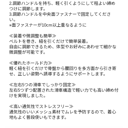
2.調節ハンドルを持ち、軽く引くようにして程よい締め
つけに調節します。
3.調節ハンドルを中央面ファスナーで固定してくださ
い。
※面ファスナーが10cm以上重なるように
≪装着や微調整も簡単≫
ベルトを巻き、紐を引くだけで簡単装着。
自由に調節できるため、体型やお好みにあわせて細かな
微調整が可能です。
≪優れたホールド力≫
軽く紐を引くだけで骨盤から腰回りを多方面から引き寄
せ、正しい姿勢へ誘導するようにサポートします。
≪左右5つの滑車でしっかり固定≫
左右5つずつ配置された滑車構造で軽い力でも高い締め付
けを実現しました。
≪高い通気性でストレスフリー≫
通気性のいいメッシュ素材でムレを予防するので、着心
地もよく普段使いもできます。