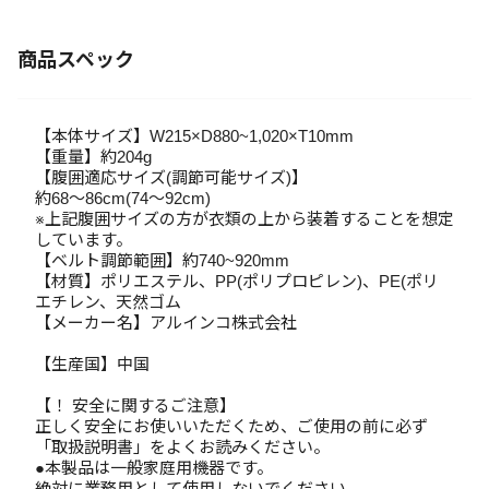
商品スペック
【本体サイズ】W215×D880~1,020×T10mm
【重量】約204g
【腹囲適応サイズ(調節可能サイズ)】
約68～86cm(74～92cm)
※上記腹囲サイズの方が衣類の上から装着することを想定
しています。
【ベルト調節範囲】約740~920mm
【材質】ポリエステル、PP(ポリプロピレン)、PE(ポリ
エチレン、天然ゴム
【メーカー名】アルインコ株式会社
【生産国】中国
【！ 安全に関するご注意】
正しく安全にお使いいただくため、ご使用の前に必ず
「取扱説明書」をよくお読みください。
●本製品は一般家庭用機器です。
絶対に業務用として使用しないでください。