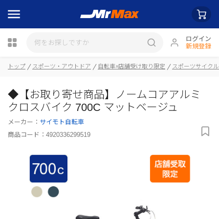
ログイン
新規登録
トップ
スポーツ・アウトドア
自転車※店舗受け取り限定
スポーツサイクル
◆【お取り寄せ商品】ノームコアアルミ
瓶詰
クロスバイク 700C マットベージュ
メーカー：
サイモト自転車
商品コード：
4920336299519