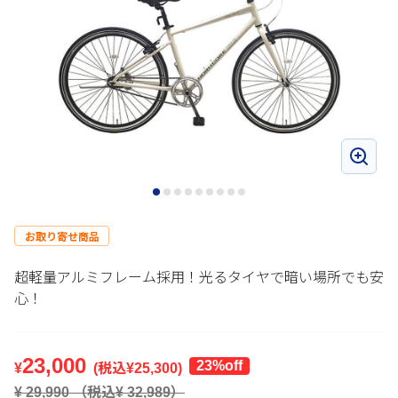
お取り寄せ商品
超軽量アルミフレーム採用！光るタイヤで暗い場所でも安
心！
23,000
23
%off
¥
(税込¥
25,300
)
¥
29,990
（税込¥
32,989
）