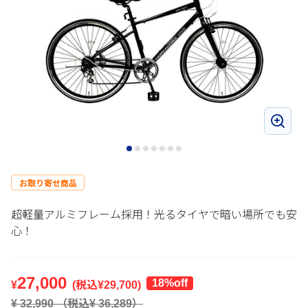
お取り寄せ商品
超軽量アルミフレーム採用！光るタイヤで暗い場所でも安
心！
27,000
18
%off
¥
(税込¥
29,700
)
¥
32,990
（税込¥
36,289
）