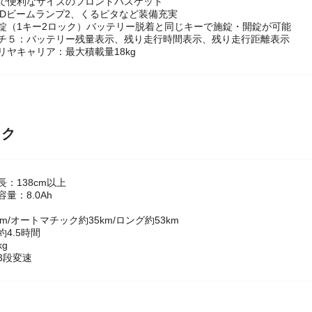
EDビームランプ2、くるピタなど装備充実
錠（1キー2ロック）バッテリー脱着と同じキーで施錠・開錠が可能
ッチ５：バッテリー残量表示、残り走行時間表示、残り走行距離表示
リヤキャリア：最大積載量18kg
ック
長：138cm以上
量：8.0Ah
m/オートマチック約35km/ロング約53km
4.5時間
kg
3段変速