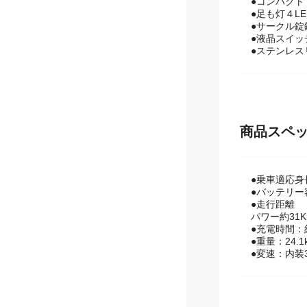
●足も灯４L
●サークル錠
●液晶スイ
●ステンレス
商品スペ
●乗車適応身
●バッテリー容
●走行距離
パワー約31K
●充電時間：約
●重量：24.1
●変速：内装