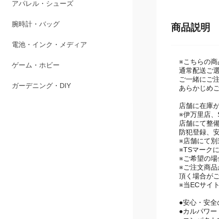
ペット用品
商品説明
アパレル・シューズ
腕時計・バッグ
※こちらの
通常配送ご
ご一緒にご
電池・インク・メディア
あらかじめ
ゲーム・ホビー
店舗に在庫が
※伊万里店、S
店舗にて整
ガーデニング・DIY
防犯登録、
※店舗にて別
※TSマーク
※ご希望の
※ご注文商
頂く場合が
※当ECサイ
●安心・安全
●カルパワ
●コンパク