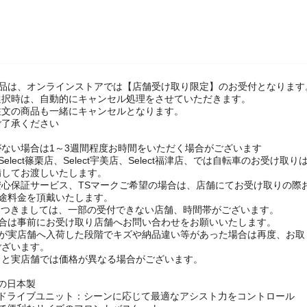
商品は、オンラインストアでは【店舗受け取り限定】のお受付となります
選択時は、自動的にキャンセル処理をさせていただきます。
注文の商品も一緒にキャンセルとなります。
ご了承ください
ない場合は1～3週間程度お時間をいただく場合がございます
elect篠栗店、Select宇美店、Select福津店、では自転車のお受け取
備してお渡しいたします。
安心保証サービス、TSマークご希望の場合は、店舗にてお受け取りの際
途料金を頂戴いたします。
につきましては、一部の受付できない店舗、時間帯がございます。
場合は事前にお受け取り店舗へお問い合わせをお願いいたします。
品が実店舗へ入荷した段階でキズや納品違い等があった場合は再度、お取
ございます。
トと実店舗では価格が異なる場合がございます。
の日本製
ードライブユニット：シーンに応じて最適なアシスト力をコントロール
トで便利なサイズのフロントバスケット